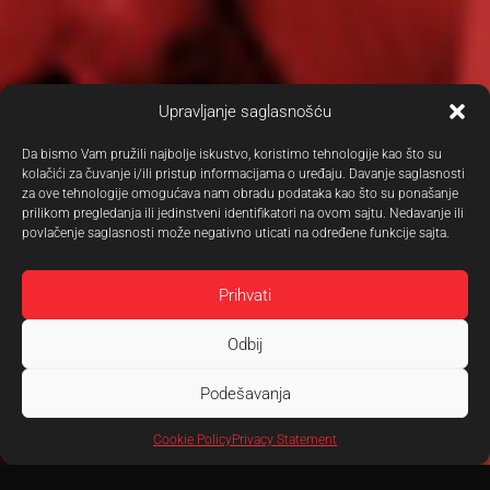
Upravljanje saglasnošću
Da bismo Vam pružili najbolje iskustvo, koristimo tehnologije kao što su
kolačići za čuvanje i/ili pristup informacijama o uređaju. Davanje saglasnosti
za ove tehnologije omogućava nam obradu podataka kao što su ponašanje
prilikom pregledanja ili jedinstveni identifikatori na ovom sajtu. Nedavanje ili
povlačenje saglasnosti može negativno uticati na određene funkcije sajta.
Prihvati
Odbij
Podešavanja
Cookie Policy
Privacy Statement