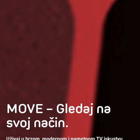
MOVE – Gledaj na
svoj način.
Uživaj u brzom, modernom i pametnom TV iskustvu